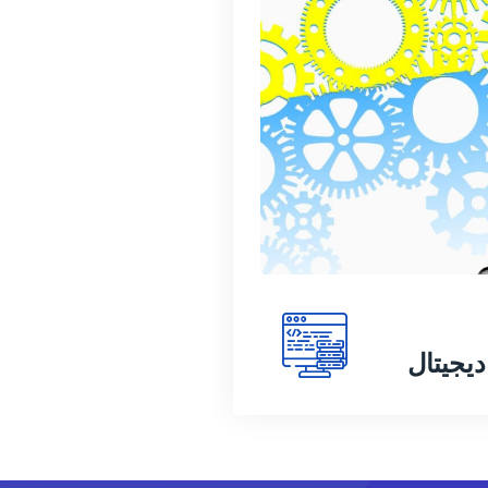
یجیتال