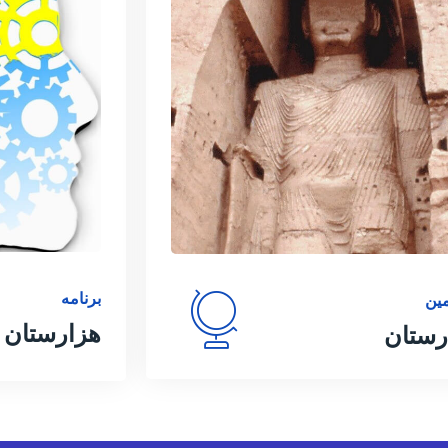
برنامه
ین
هزارستان د
رستان