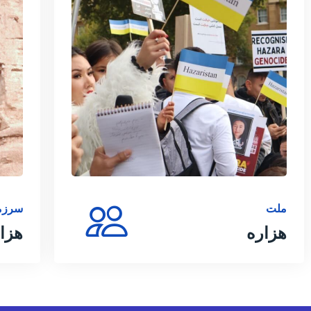
ملت
سرزم
هزاره
هزا